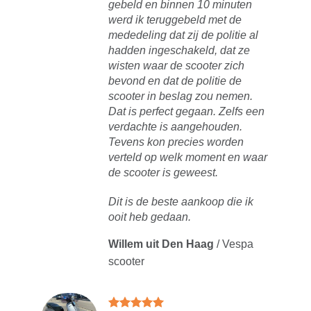
slot,
gebeld en binnen 10 minuten
 met
werd ik teruggebeld met de
t is hij
mededeling dat zij de politie al
ie keer
hadden ingeschakeld, dat ze
tsecure
wisten waar de scooter zich
bevond en dat de politie de
scooter in beslag zou nemen.
/
Vespa
Dat is perfect gegaan. Zelfs een
verdachte is aangehouden.
Tevens kon precies worden
verteld op welk moment en waar
de scooter is geweest.
ing op
 mijn
Dit is de beste aankoop die ik
en was,
ooit heb gedaan.
en en
het huis
Willem uit Den Haag
/
Vespa
scooter
mer van