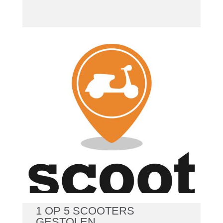
Scooter
gestolen?
Bel de 24/7
meldkamer op
030 – 7996413
1 OP 5 SCOOTERS
GESTOLEN