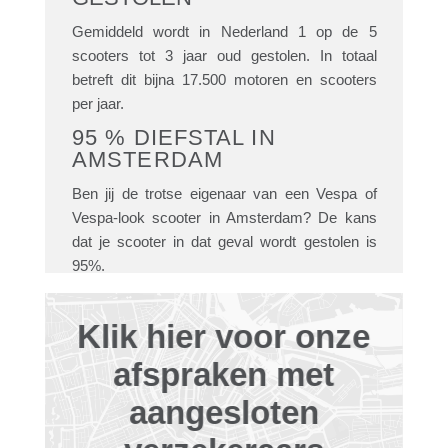
Gemiddeld wordt in Nederland 1 op de 5
scooters tot 3 jaar oud gestolen. In totaal
betreft dit bijna 17.500 motoren en scooters
per jaar.
95 % DIEFSTAL IN
AMSTERDAM
Ben jij de trotse eigenaar van een Vespa of
Vespa-look scooter in Amsterdam? De kans
dat je scooter in dat geval wordt gestolen is
95%.
RUIM 98 %
Klik hier voor onze
TERUGGEVONDEN DOOR
SCOOTSECURE
afspraken met
Vanaf dag 1 heeft ScootSecure ruim 98 % van
aangesloten
de gestolen scooters uitgerust met een
ScootSecure systeem teruggevonden.