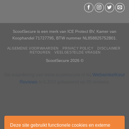
ScootSecure is een merk van ICE Protect BV, Kamer van
Koophandel 71727795, BTW nummer NL858825752B01.
ALGEMENE VOORWAARDEN
PRIVACY POLICY
DISCLAIMER
RETOUREN
VEELGESTELDE VRAGEN
ScootSecure 2026 ©
De waardering van www.scootsecure.nl bij
WebwinkelKeur
Reviews
is 8.3/10 gebaseerd op 85 reviews.
Deze site gebruikt functionele cookies en externe