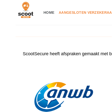
Ga
naar
HOME
AANGESLOTEN VERZEKERAA
inhoud
ScootSecure heeft afspraken gemaakt met be