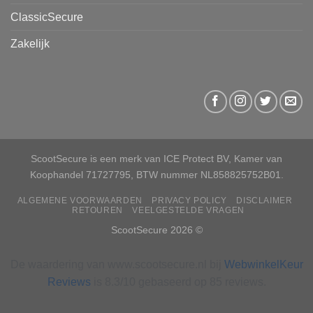
ClassicSecure
Zakelijk
ScootSecure is een merk van ICE Protect BV, Kamer van
Koophandel 71727795, BTW nummer NL858825752B01.
ALGEMENE VOORWAARDEN
PRIVACY POLICY
DISCLAIMER
RETOUREN
VEELGESTELDE VRAGEN
ScootSecure 2026 ©
De waardering van www.scootsecure.nl bij
WebwinkelKeur
Reviews
is 8.3/10 gebaseerd op 85 reviews.