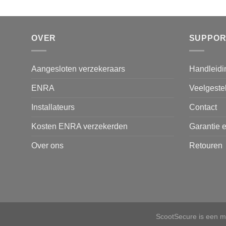
OVER
SUPPOR
Aangesloten verzekeraars
Handleidi
ENRA
Veelgeste
Installateurs
Contact
Kosten ENRA verzekerden
Garantie e
Over ons
Retouren
ScootSecure is een 