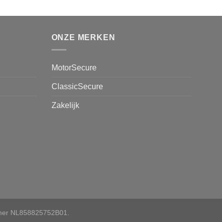
ONZE MERKEN
MotorSecure
ClassicSecure
Zakelijk
mmer NL858825752B01.