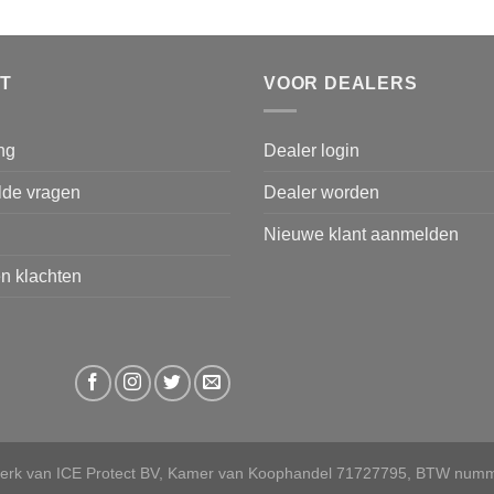
T
VOOR DEALERS
ng
Dealer login
lde vragen
Dealer worden
Nieuwe klant aanmelden
n klachten
merk van ICE Protect BV, Kamer van Koophandel 71727795, BTW nu