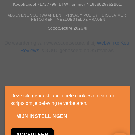
Koophandel 71727795, BTW nummer NL858825752B01.
ALGEMENE VOORWAARDEN
PRIVACY POLICY
DISCLAIMER
RETOUREN
VEELGESTELDE VRAGEN
ScootSecure 2026 ©
De waardering van www.scootsecure.nl bij
WebwinkelKeur
Reviews
is 8.3/10 gebaseerd op 85 reviews.
Deze site gebruikt functionele cookies en externe
scripts om je beleving te verbeteren.
MIJN INSTELLINGEN
ACCEPTEER