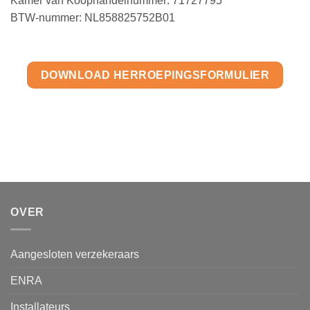
Kamer van Koophandelnummer: 71727795
BTW-nummer: NL858825752B01
DOWNLOAD HERROEPINGSFORMULIER
OVER
Aangesloten verzekeraars
ENRA
Installateurs