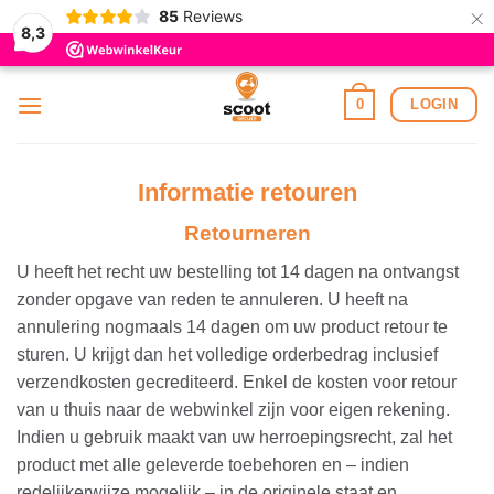
×
85
Reviews
8,3
Ga
LOGIN
0
naar
inhoud
Informatie retouren
Retourneren
U heeft het recht uw bestelling tot 14 dagen na ontvangst
zonder opgave van reden te annuleren. U heeft na
annulering nogmaals 14 dagen om uw product retour te
sturen. U krijgt dan het volledige orderbedrag inclusief
verzendkosten gecrediteerd. Enkel de kosten voor retour
van u thuis naar de webwinkel zijn voor eigen rekening.
Indien u gebruik maakt van uw herroepingsrecht, zal het
product met alle geleverde toebehoren en – indien
redelijkerwijze mogelijk – in de originele staat en