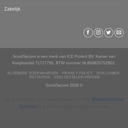
Zakelijk
ScootSecure is een merk van ICE Protect BV, Kamer van
Koophandel 71727795, BTW nummer NL858825752B01.
ALGEMENE VOORWAARDEN
PRIVACY POLICY
DISCLAIMER
RETOUREN
VEELGESTELDE VRAGEN
ScootSecure 2026 ©
De waardering van www.scootsecure.nl bij
WebwinkelKeur
Reviews
is 8.3/10 gebaseerd op 85 reviews.