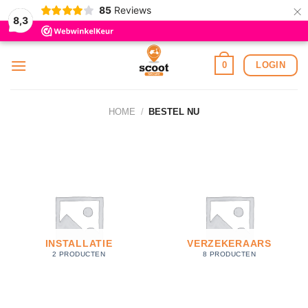
×
85
Reviews
8,3
Ga
LOGIN
0
naar
inhoud
HOME
/
BESTEL NU
INSTALLATIE
VERZEKERAARS
2 PRODUCTEN
8 PRODUCTEN