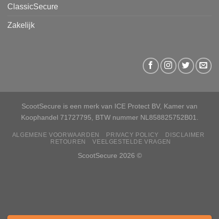
ClassicSecure
Zakelijk
ScootSecure is een merk van ICE Protect BV, Kamer van
Koophandel 71727795, BTW nummer NL858825752B01.
ALGEMENE VOORWAARDEN
PRIVACY POLICY
DISCLAIMER
RETOUREN
VEELGESTELDE VRAGEN
ScootSecure 2026 ©