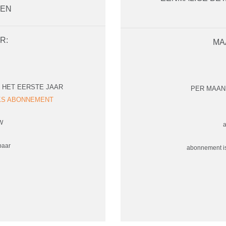
TEN
R:
MA
HET EERSTE JAAR
PER MAAN
JKS ABONNEMENT
TW
a
baar
abonnement is