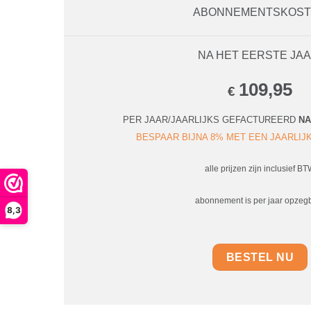
ABONNEMENTSKOS
NA HET EERSTE JAA
109,95
€
PER JAAR/JAARLIJKS GEFACTUREERD
NA
BESPAAR BIJNA 8% MET EEN JAARLI
alle prijzen zijn inclusief B
abonnement is per jaar opzeg
8,3
BESTEL NU